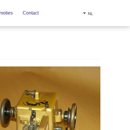
arrow_drop_down
moties
Contact
NL