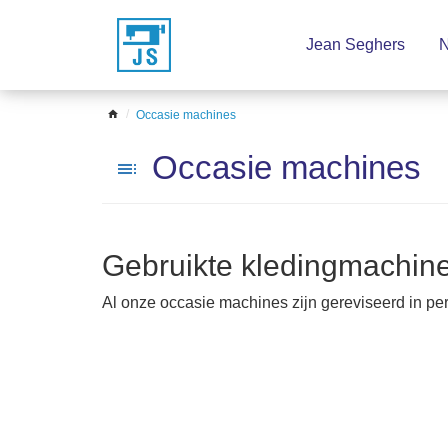
Sla
Jean Seghers
N
het
menu
over
home
Occasie machines
Occasie machines
toc
Gebruikte kledingmachin
Al onze occasie machines zijn gereviseerd in pe