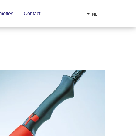
arrow_drop_down
moties
Contact
NL