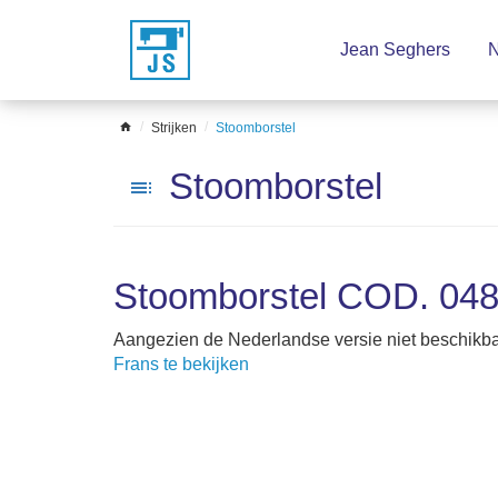
Sla
Jean Seghers
N
het
menu
over
home
Strijken
Stoomborstel
Stoomborstel
toc
Stoomborstel COD. 04
Aangezien de Nederlandse versie niet beschikbaar
Frans te bekijken