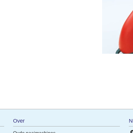
terest
Over
N