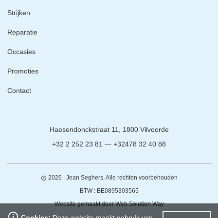
Strijken
Reparatie
Occasies
Promoties
Contact
Neem
Haesendonckstraat 11, 1800 Vilvoorde
contact
+32 2 252 23 81 — +32478 32 40 88
met
ons
op
2026
| Jean Seghers, Alle rechten voorbehouden
copyright
BTW : BE0895303565
Website gemaakt door
Web Solution Way
info_outline
Cookies:
Deze website maakt gebruik van