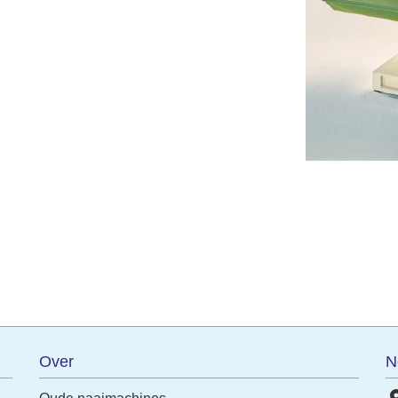
terest
Over
N