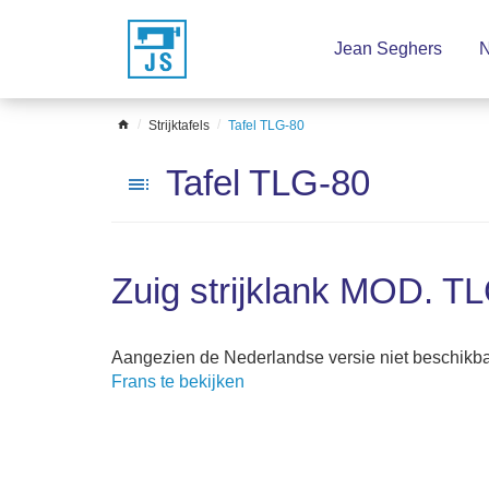
Sla
Jean Seghers
N
het
menu
over
home
Strijktafels
Tafel TLG-80
Tafel TLG-80
toc
Zuig strijklank MOD. T
Aangezien de Nederlandse versie niet beschikbaar
Frans te bekijken