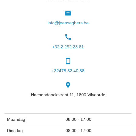
email
info@jeanseghers.be
phone
+32 2 252 23 81
smartphone
+32478 32 40 88
place
Haesendonckstraat 11, 1800 Vilvoorde
Maandag
08:00
-
17:00
Dinsdag
08:00
-
17:00