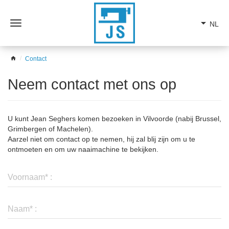
arrow_drop_down
NL
Open
het
menu
home
Contact
Neem contact met ons op
U kunt
Jean Seghers
komen bezoeken in Vilvoorde (nabij Brussel,
Grimbergen of Machelen).
Aarzel niet om contact op te nemen, hij zal blij zijn om u te
ontmoeten en om uw naaimachine te bekijken.
Voornaam* :
Naam* :