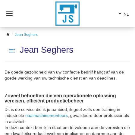
arrow_drop_down
NL
Open
het
menu
home
Jean Seghers
Jean Seghers
toc
De goede gezondheid van uw confectie bedrijf hangt af van de
goede werking van uw technische dienst en van deadlines.
Zoveel behoeften die een operationele oplossing
vereisen, efficiënt productiebeheer
Dit is de service die ik je aanbied, ik geef zelfs een training in
industriële
naaimachinemonteurs
, gevalideerd door professionals
in activiteit.
In deze context ben ik in staat om te voldoen aan de vereisten die
een kwaliteitsproductiesysteem impliceren en daarmee aan de