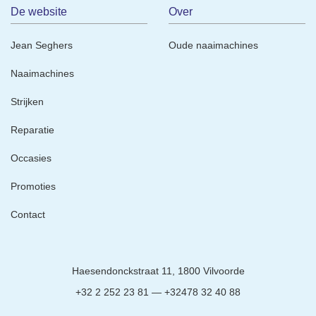
De website
Over
Jean Seghers
Oude naaimachines
Naaimachines
Strijken
Reparatie
Occasies
Promoties
Contact
Neem
Haesendonckstraat 11, 1800 Vilvoorde
contact
+32 2 252 23 81 — +32478 32 40 88
met
ons