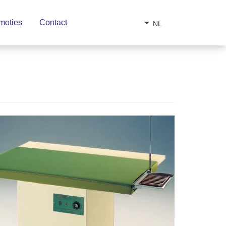
arrow_drop_down
moties
Contact
NL