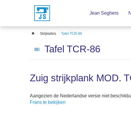
Sla
Jean Seghers
N
het
menu
over
home
Strijktafels
Tafel TCR-86
Tafel TCR-86
toc
Zuig strijkplank MOD. 
Aangezien de Nederlandse versie niet beschikbaar
Frans te bekijken