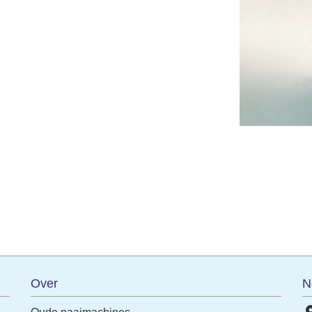
terest
Over
N