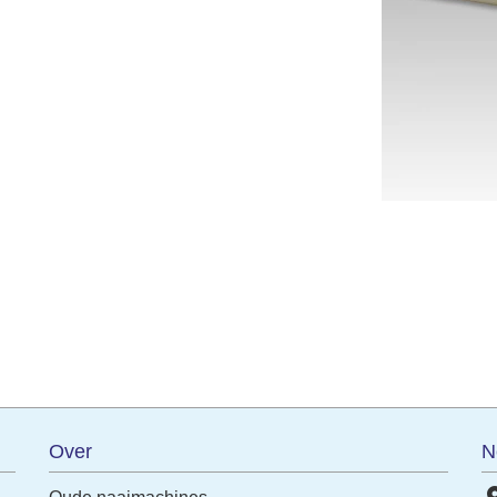
terest
Over
N