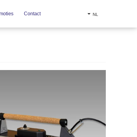
arrow_drop_down
moties
Contact
NL