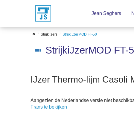
Sla
Jean Seghers
N
het
menu
over
home
Strijkijzers
StrijkiJzerMOD FT-50
StrijkiJzerMOD FT-
toc
IJzer Thermo-lijm Casoli
Aangezien de Nederlandse versie niet beschikbaar
Frans te bekijken