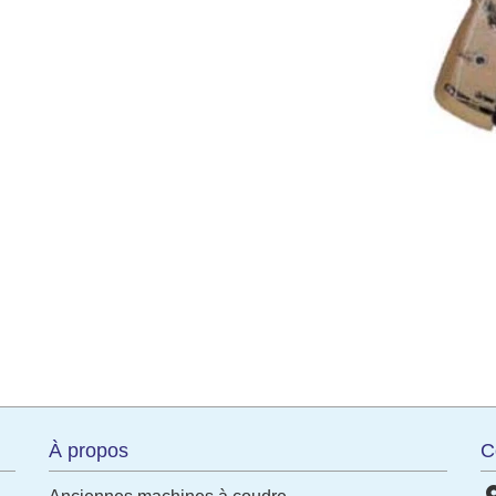
terest
À propos
C