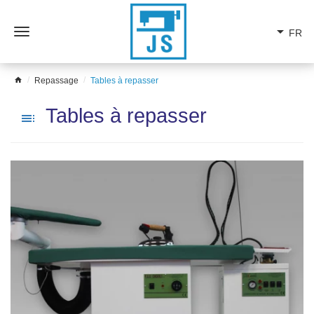
arrow_drop_down
FR
Ouvrir
le
menu
home
Repassage
Tables à repasser
Tables à repasser
toc